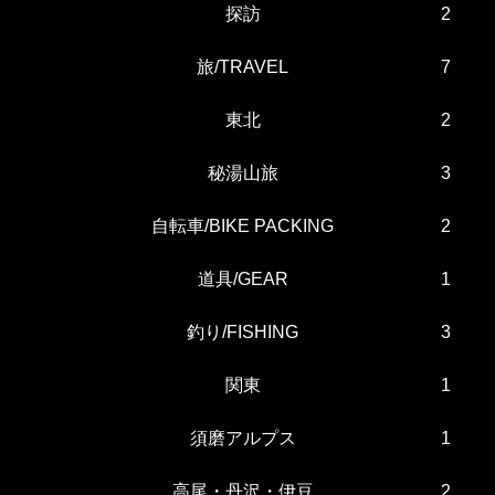
探訪
2
旅/TRAVEL
7
東北
2
秘湯山旅
3
自転車/BIKE PACKING
2
道具/GEAR
1
釣り/FISHING
3
関東
1
須磨アルプス
1
高尾・丹沢・伊豆
2