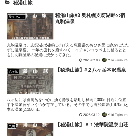
秘湯山旅
秘湯山旅#3 奥札幌支笏湖畔の宿
旅/TRAVEL
丸駒温泉
丸駒温泉は、支笏湖の湖畔にそびえる恵庭岳のおひざ元に静かにたた
ずむ温泉宿。 一年の疲れを癒すべく、イチャンコッペ山に登るとと
もに丸駒温泉の秘湯に浸かってきた。
2026.02.08
Yuki Fujimura
【秘湯山旅】#２八ヶ岳本沢温泉
八ヶ岳
八ヶ岳には硫黄岳を中心に湧く源泉を活用し標高2,000m付近に位置
する温泉宿がいくつか存在している。その中でも唐沢鉱泉(1,870m)と
本沢温泉(2,150m)...
2025.03.12
Yuki Fujimura
【秘湯山旅】＃１法華院温泉山荘
九州