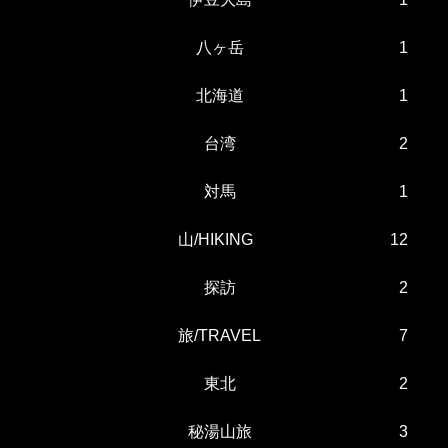
八ヶ岳
1
北海道
1
台湾
2
対馬
1
山/HIKING
12
探訪
2
旅/TRAVEL
7
東北
2
秘湯山旅
3