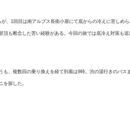
るが、1回目は南アルプス長衛小屋にて底からの冷えに苦しめら
登頂も断念した苦い経験がある。今回の旅では底冷え対策も追
うも、複数回の乗り換えを経て到着は9時。渋の湯行きのバス
ニを探した。