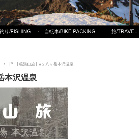
釣り/FISHING
自転車/BIKE PACKING
旅/TRAVEL
岳
【秘湯山旅】#２八ヶ岳本沢温泉
岳本沢温泉