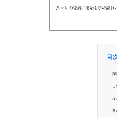
八ヶ岳の秘湯に湯治を求め訪れた。＜文
目
秘
こ
冷
冬