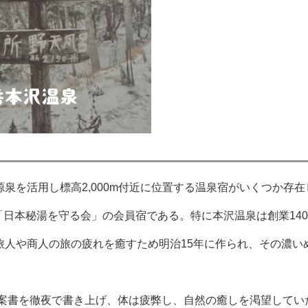
泉を活用し標高2,000m付近に位置する温泉宿がいくつか存
150m)は「日本秘湯を守る会」の会員宿である。特に本沢温泉は創業
旅人や商人の旅の疲れを癒すため明治15年に作られ、その濃い
提案書を徹夜で書き上げ、体は疲弊し、自然の癒しを渇望してい