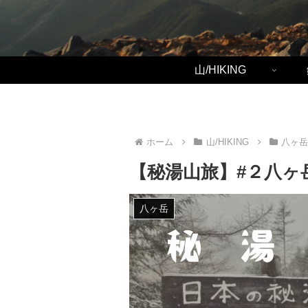
山/HIKING
ホーム
山/HIKING
八ヶ
【秘湯山旅】#２八ヶ
八ヶ岳