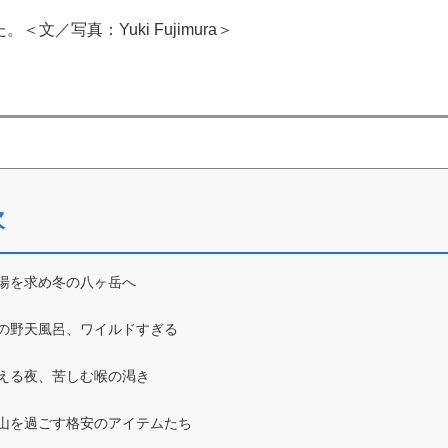
／写真：Yuki Fujimura＞
次
湯を求め冬の八ヶ岳へ
の野天風呂、ワイルドすぎる
える夜、苦しむ喉の渇き
山を過ごす格安のアイテムたち